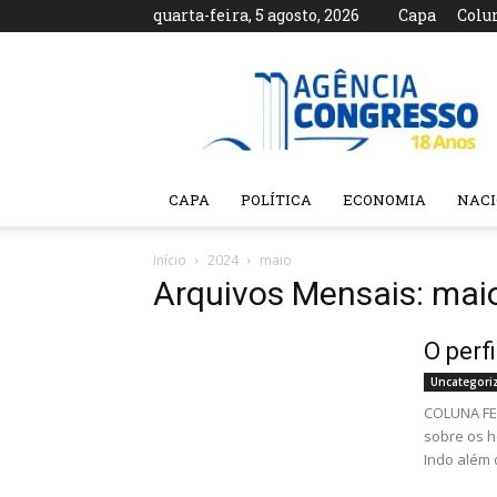
quarta-feira, 5 agosto, 2026
Capa
Colu
Agência
Congresso
CAPA
POLÍTICA
ECONOMIA
NAC
Início
2024
maio
Arquivos Mensais: mai
O perf
Uncategori
COLUNA FEU
sobre os h
Indo além d