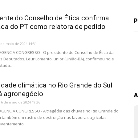
ente do Conselho de Ética confirma
P
da do PT como relatora de pedido
 de maio de 2024 14:31
 AGENCIA CONGRESSO - O presidente do Conselho de Ética da
 Deputados, Leur Lomanto Junior (União-BA), confirmou hoje
tada...
dade climática no Rio Grande do Sul
á agronegócio
A
6 de maio de 2024 19:36
 AGENCIA CONGRESSO - A tragédia das chuvas no Rio Grande do
á também um rastro de destruição nas lavouras agrícolas.
evantamento...