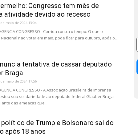
vermelho: Congresso tem mês de
a atividade devido ao recesso
 de maio de 2024 13:04
 AGENCIA CONGRESSO - Corrida contra o tempo: O que o
Nacional não votar em maio, pode ficar para outubro, após o...
nuncia tentativa de cassar deputado
r Braga
 de maio de 2024 17:56
 AGENCIA CONGRESSO - A Associação Brasileira de Imprensa
festou sua solidariedade ao deputado federal Glauber Braga
 diante das ameaças que...
 político de Trump e Bolsonaro sai do
o após 18 anos