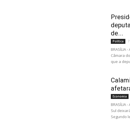
Presid
deputa
de...
7
Política
BRASÍLIA -
Câmara dos
que a depu
Calami
afetar
Economia
BRASÍLIA -
Sul deixar
Segundo l