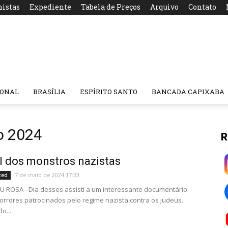
nistas
Expediente
Tabela de Preços
Arquivo
Contato
IONAL
BRASÍLIA
ESPÍRITO SANTO
BANCADA CAPIXABA
o 2024
R
il dos monstros nazistas
7 de maio de 2024 17:33
zed
 ROSA - Dia desses assisti a um interessante documentário
orrores patrocinados pelo regime nazista contra os judeus.
o...