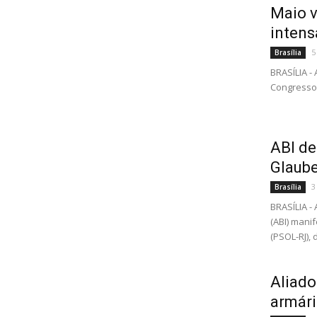
Maio 
intens
5
Brasília
BRASÍLIA -
Congresso 
ABI de
Glaube
3
Brasília
BRASÍLIA -
(ABI) mani
(PSOL-RJ),
Aliado
armári