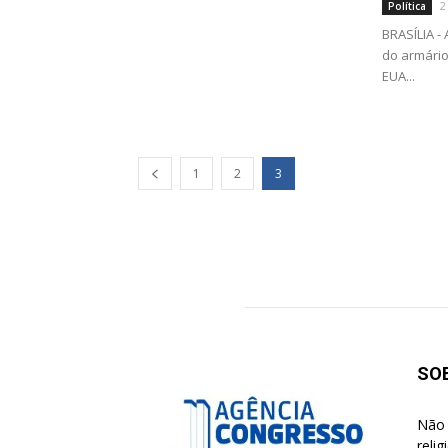
2
Política
BRASÍLIA -
do armário
EUA...
1
2
3
SO
Não 
reli