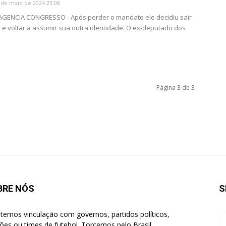
 de maio de 2024 23:08
 AGENCIA CONGRESSO - Após perder o mandato ele decidiu sair
 e voltar a assumir sua outra identidade. O ex-deputado dos
Página 3 de 3
BRE NÓS
S
temos vinculação com governos, partidos políticos,
giões ou times de futebol. Torcemos pelo Brasil.