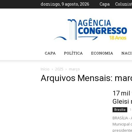
domingo, 9 agosto, 2026
Capa
Colunis
Agência
Congresso
CAPA
POLÍTICA
ECONOMIA
NAC
Início
2025
março
Arquivos Mensais: mar
17 mil
Gleisi
1
Brasília
BRASÍLIA -
Municipal 
presidente.