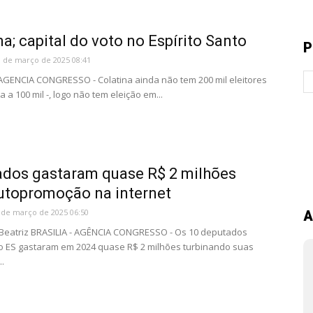
na; capital do voto no Espírito Santo
P
1 de março de 2025 08:41
 AGENCIA CONGRESSO - Colatina ainda não tem 200 mil eleitores
 a 100 mil -, logo não tem eleição em...
dos gastaram quase R$ 2 milhões
utopromoção na internet
 de março de 2025 06:50
A
Beatriz BRASILIA - AGÊNCIA CONGRESSO - Os 10 deputados
o ES gastaram em 2024 quase R$ 2 milhões turbinando suas
.