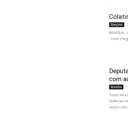
Colati
Eleições
BRASÍLIA -
- nem chega
Deputa
com a
1
Brasília
Texto Ana 
federais d
ações nas..