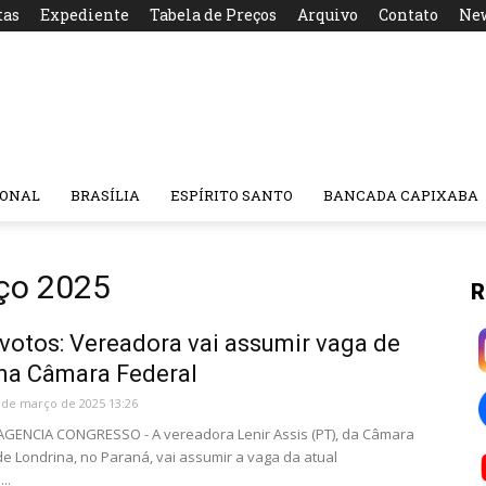
tas
Expediente
Tabela de Preços
Arquivo
Contato
New
IONAL
BRASÍLIA
ESPÍRITO SANTO
BANCADA CAPIXABA
ço 2025
R
 votos: Vereadora vai assumir vaga de
 na Câmara Federal
 de março de 2025 13:26
 AGENCIA CONGRESSO - A vereadora Lenir Assis (PT), da Câmara
de Londrina, no Paraná, vai assumir a vaga da atual
..