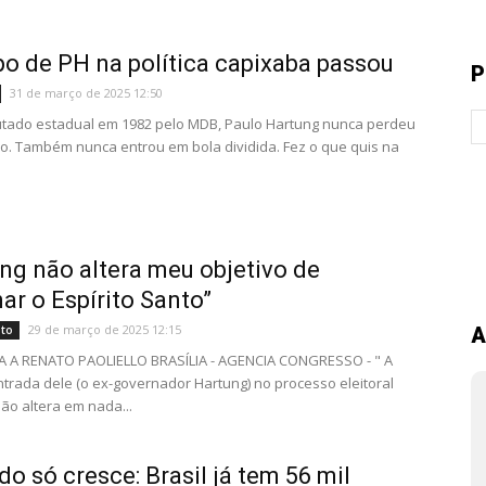
o de PH na política capixaba passou
P
31 de março de 2025 12:50
utado estadual em 1982 pelo MDB, Paulo Hartung nunca perdeu
o. Também nunca entrou em bola dividida. Fez o que quis na
ng não altera meu objetivo de
ar o Espírito Santo”
29 de março de 2025 12:15
nto
A
A A RENATO PAOLIELLO BRASÍLIA - AGENCIA CONGRESSO - " A
ntrada dele (o ex-governador Hartung) no processo eleitoral
ão altera em nada...
o só cresce: Brasil já tem 56 mil