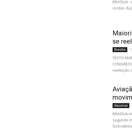
BRASÍLIA -
cordas da J
Maiori
se ree
2
Brasília
TEXTO MAR
CONGRESSO 
reeleição 
Aviaçã
movime
Nacional
BRASÍLIA A
segundo me
9,56 milhõe