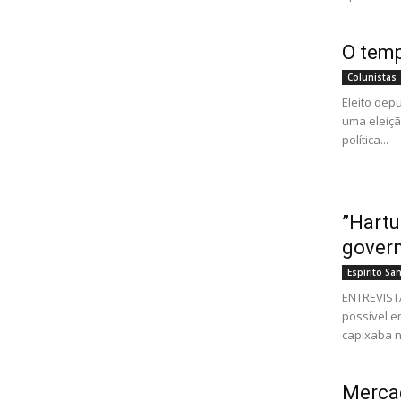
O temp
Colunistas
Eleito dep
uma eleiçã
política...
”Hartu
govern
Espírito Sa
ENTREVIST
possível e
capixaba n
Mercad