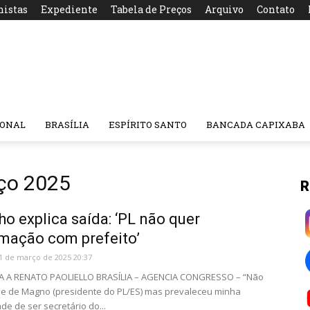
nistas
Expediente
Tabela de Preços
Arquivo
Contato
IONAL
BRASÍLIA
ESPÍRITO SANTO
BANCADA CAPIXABA
ço 2025
R
o explica saída: ‘PL não quer
mação com prefeito’
1 de março de 2025 20:37
A A RENATO PAOLIELLO BRASÍLIA – AGENCIA CONGRESSO – “Não
e de Magno (presidente do PL/ES) mas prevaleceu minha
de de ser secretário do...