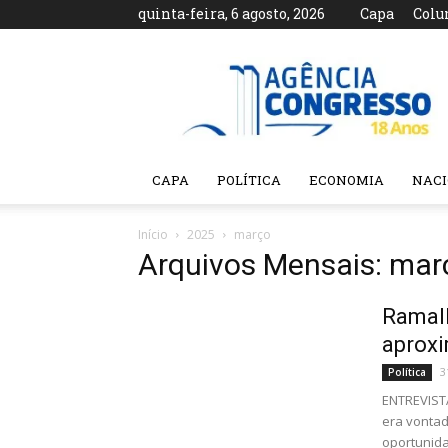
quinta-feira, 6 agosto, 2026
Capa
Colu
Agência
Congresso
CAPA
POLÍTICA
ECONOMIA
NAC
Início
2025
março
Arquivos Mensais: mar
Ramalh
aproxi
3
Política
ENTREVIST
era vontad
oportunida