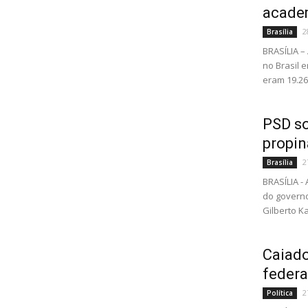
academ
2
Brasília
BRASÍLIA 
no Brasil 
eram 19.26
PSD so
propin
2
Brasília
BRASÍLIA -
do governo
Gilberto K
Caiado
feder
2
Política