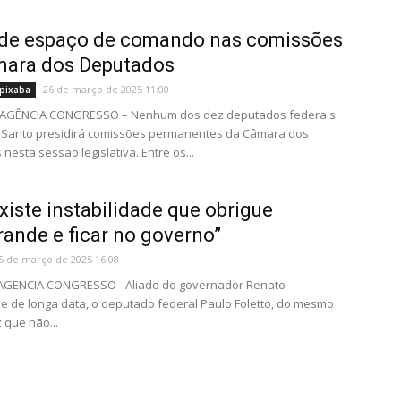
rde espaço de comando nas comissões
mara dos Deputados
26 de março de 2025 11:00
pixaba
– AGÊNCIA CONGRESSO – Nenhum dos dez deputados federais
o Santo presidirá comissões permanentes da Câmara dos
nesta sessão legislativa. Entre os...
xiste instabilidade que obrigue
ande e ficar no governo”
5 de março de 2025 16:08
- AGENCIA CONGRESSO - Aliado do governador Renato
 de longa data, o deputado federal Paulo Foletto, do mesmo
z que não...