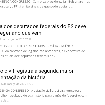
 AGENCIA CONGRESSO - Com o ex-presidente Jair Bolsonaro 'nas
ustiça'', o PP já emite sinais de que pode apoiar o...
a dos deputados federais do ES deve
leger ano que vem
7 de março de 2025 07:59
COS ROSETTI /LORRANA LEMOS BRASÍLIA - AGÊNCIA
- Ao contrário de legislaturas anteriores, a expectativa de
dos atuais dez deputados federais do...
o civil registra a segunda maior
ntação da história
26 de março de 2025 13:26
GENCIA CONGRESSO –A aviação civil brasileira registrou o
lhor resultado de sua história para o mês de fevereiro, com
s de...