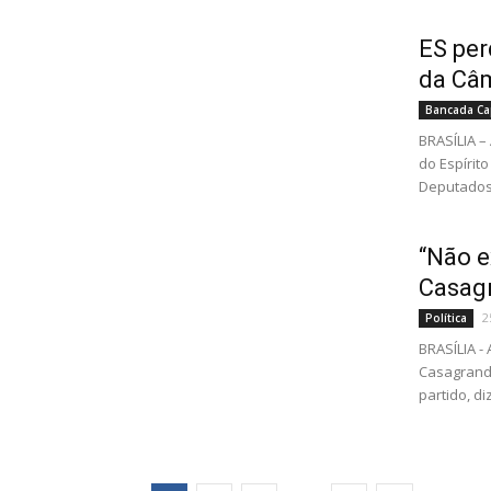
ES pe
da Câ
Bancada Ca
BRASÍLIA 
do Espírit
Deputados 
“Não e
Casagr
2
Política
BRASÍLIA 
Casagrande
partido, di