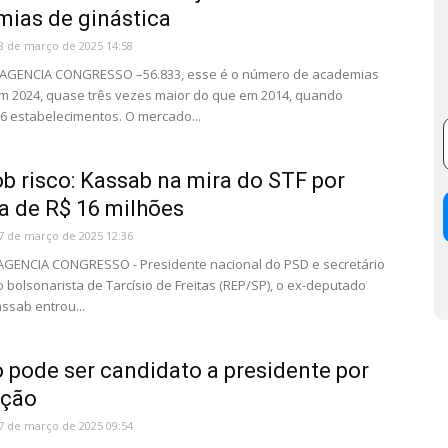
ias de ginástica
8 de março de 2025 14:58
– AGENCIA CONGRESSO –56.833, esse é o número de academias
em 2024, quase três vezes maior do que em 2014, quando
6 estabelecimentos. O mercado...
b risco: Kassab na mira do STF por
a de R$ 16 milhões
7 de março de 2025 12:36
 AGENCIA CONGRESSO - Presidente nacional do PSD e secretário
 bolsonarista de Tarcísio de Freitas (REP/SP), o ex-deputado
assab entrou...
 pode ser candidato a presidente por
ação
7 de março de 2025 09:54