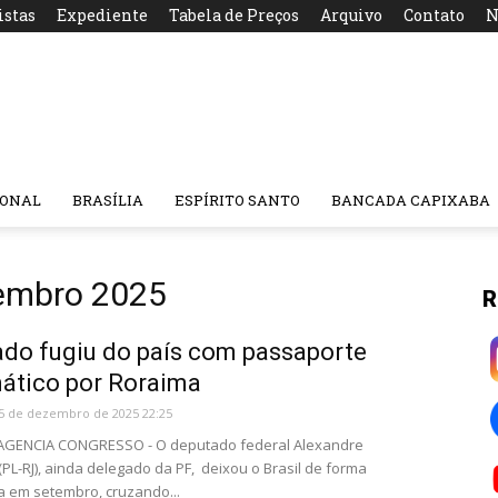
istas
Expediente
Tabela de Preços
Arquivo
Contato
N
IONAL
BRASÍLIA
ESPÍRITO SANTO
BANCADA CAPIXABA
zembro 2025
R
do fugiu do país com passaporte
ático por Roraima
5 de dezembro de 2025 22:25
- AGENCIA CONGRESSO - O deputado federal Alexandre
L-RJ), ainda delegado da PF, deixou o Brasil de forma
a em setembro, cruzando...