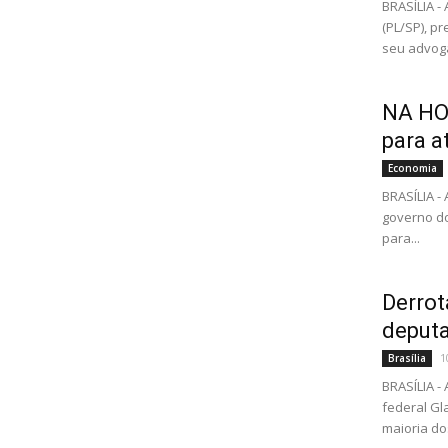
BRASÍLIA -
(PL/SP), pr
seu advoga
NA HOR
para a
Economia
BRASÍLIA -
governo do
para...
Derrot
deputa
1
Brasília
BRASÍLIA 
federal Gl
maioria dos