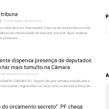
tribuna
P
14 de dezembro de 2025 23:33
viu falar de Erica Chenoweth? Trata-se de uma professora de
olíticas da Universidade de Harvard, nos EUA. Após analisar
e protestos...
ente dispensa presença de deputados
vitar mais tumulto na Câmara
3 de dezembro de 2025 12:16
A
- AGENCIA CONGRESSO - Depois de uma semana tumultuada e
nunca antes registradas na Casa, como a retirada à força de...
 do orçamento secreto”. PF chega