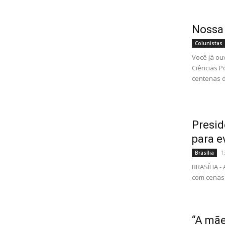
Nossa 
Colunistas
Você já ou
Ciências P
centenas d
Presid
para e
1
Brasília
BRASÍLIA 
com cenas 
“A mãe