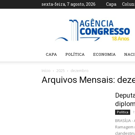
sexta-feira, 7 agosto, 2026
Capa
Colun
Agência
Congresso
CAPA
POLÍTICA
ECONOMIA
NAC
Início
2025
dezembro
Arquivos Mensais: de
Deputa
diplom
1
Política
BRASÍLIA 
Ramagem (P
clandestin