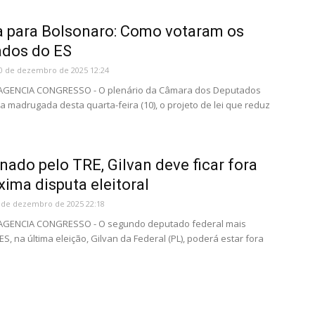
a para Bolsonaro: Como votaram os
ados do ES
0 de dezembro de 2025 12:24
- AGENCIA CONGRESSO - O plenário da Câmara dos Deputados
a madrugada desta quarta-feira (10), o projeto de lei que reduz
ado pelo TRE, Gilvan deve ficar fora
xima disputa eleitoral
 de dezembro de 2025 22:18
- AGENCIA CONGRESSO - O segundo deputado federal mais
S, na última eleição, Gilvan da Federal (PL), poderá estar fora