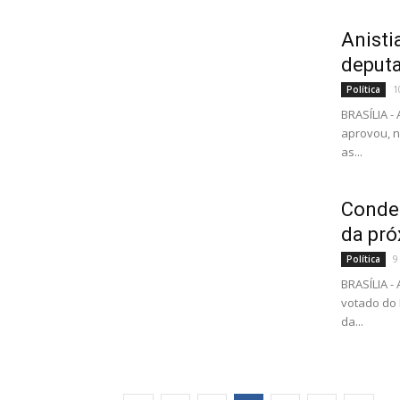
Anisti
deput
1
Política
BRASÍLIA 
aprovou, n
as...
Conden
da pró
9
Política
BRASÍLIA 
votado do E
da...