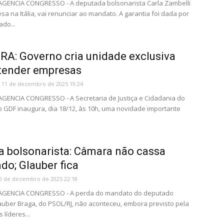
 AGENCIA CONGRESSO - A deputada bolsonarista Carla Zambelli
esa na Itália, vai renunciar ao mandato. A garantia foi dada por
do...
A: Governo cria unidade exclusiva
tender empresas
11 de dezembro de 2025 19:24
 AGENCIA CONGRESSO - A Secretaria de Justiça e Cidadania do
 GDF inaugura, dia 18/12, às 10h, uma novidade importante
a bolsonarista: Câmara não cassa
do; Glauber fica
0 de dezembro de 2025 22:18
- AGENCIA CONGRESSO - A perda do mandato do deputado
auber Braga, do PSOL/RJ, não aconteceu, embora previsto pela
 líderes...