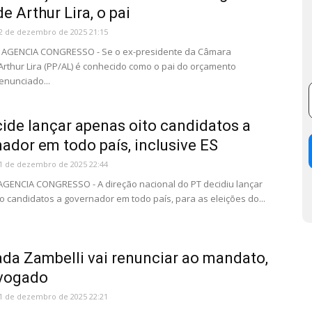
e Arthur Lira, o pai
2 de dezembro de 2025 21:15
- AGENCIA CONGRESSO - Se o ex-presidente da Câmara
rthur Lira (PP/AL) é conhecido como o pai do orçamento
enunciado...
ide lançar apenas oito candidatos a
ador em todo país, inclusive ES
1 de dezembro de 2025 22:44
 AGENCIA CONGRESSO - A direção nacional do PT decidiu lançar
o candidatos a governador em todo país, para as eleições do...
da Zambelli vai renunciar ao mandato,
dvogado
1 de dezembro de 2025 22:21