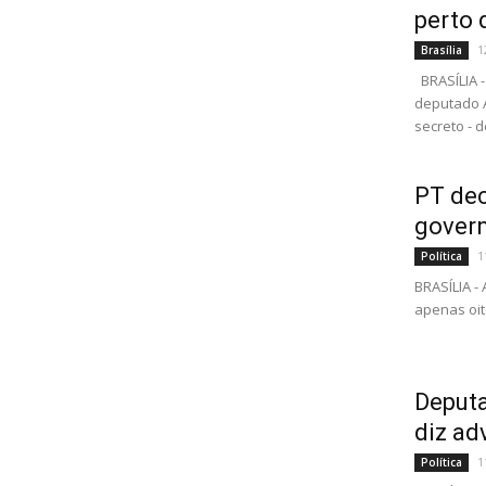
perto d
1
Brasília
BRASÍLIA 
deputado A
secreto - d
PT dec
govern
1
Política
BRASÍLIA -
apenas oit
Deputa
diz a
1
Política