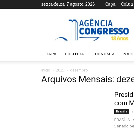
sexta-feira, 7 agosto, 2026
Capa
Colun
Agência
Congresso
CAPA
POLÍTICA
ECONOMIA
NAC
Início
2025
dezembro
Arquivos Mensais: de
Presid
com M
2
Brasília
BRASÍLIA -
Senado pel