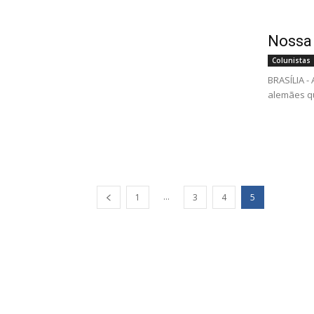
Nossa
Colunistas
BRASÍLIA -
alemães qu
...
1
3
4
5