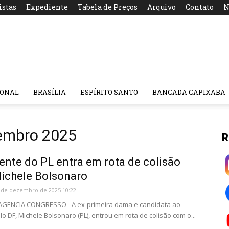
istas
Expediente
Tabela de Preços
Arquivo
Contato
N
IONAL
BRASÍLIA
ESPÍRITO SANTO
BANCADA CAPIXABA
zembro 2025
R
ente do PL entra em rota de colisão
ichele Bolsonaro
 de dezembro de 2025 10:22
 AGENCIA CONGRESSO - A ex-primeira dama e candidata ao
o DF, Michele Bolsonaro (PL), entrou em rota de colisão com o...