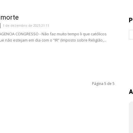
 morte
P
1 de dezembro de 2025 21:11
 AGENCIA CONGRESSO - Não faz muito tempo li que católicos
e não estejam em dia com o “IR” (Imposto sobre Religião,...
Página 5 de 5
A