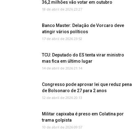
36,2 milhões vão votar em outubro
18 de abril de 2026 23:27
Banco Master: Delação de Vorcaro deve
atingir vários políticos
17 de abril de 2026 23:52
TCU: Deputado do ES tenta virar ministro
mas fica em último lugar
14 de abril de 2026 21:14
Congresso pode aprovar lei que reduz pena
de Bolsonaro de 27 para 2 anos
12 de abril de 2026 20:13
Militar capixaba é preso em Colatina por
trama golpista
10 de abril de 2026 09:57