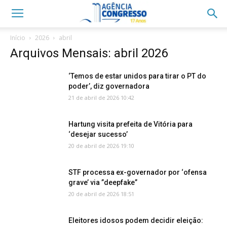
Início
2026
abril
Arquivos Mensais: abril 2026
‘Temos de estar unidos para tirar o PT do
poder’, diz governadora
21 de abril de 2026 10:42
Hartung visita prefeita de Vitória para
‘desejar sucesso’
20 de abril de 2026 19:10
STF processa ex-governador por ‘ofensa
grave’ via ”deepfake”
20 de abril de 2026 18:51
Eleitores idosos podem decidir eleição: