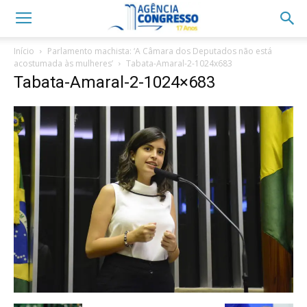
Início
Parlamento machista: ‘A Câmara dos Deputados não está
acostumada às mulheres’
Tabata-Amaral-2-1024x683
Tabata-Amaral-2-1024×683