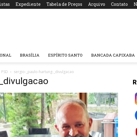
istas
Expediente
Tabela de Preços
Arquivo
Contato
N
IONAL
BRASÍLIA
ESPÍRITO SANTO
BANCADA CAPIXABA
o PSD
sergio-_paulo-hartung-_divulgacao
-_divulgacao
R