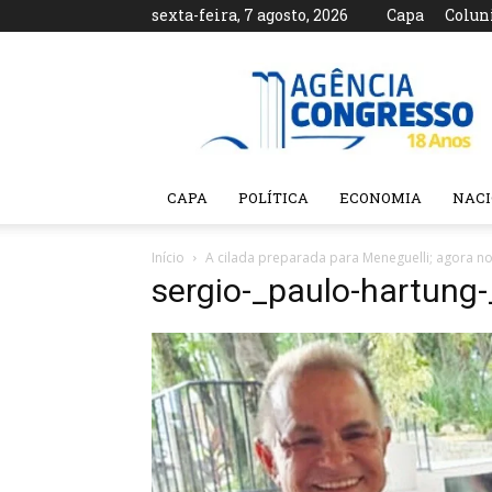
sexta-feira, 7 agosto, 2026
Capa
Colun
Agência
Congresso
CAPA
POLÍTICA
ECONOMIA
NAC
Início
A cilada preparada para Meneguelli; agora n
sergio-_paulo-hartung