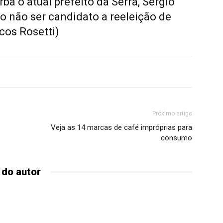
a o atual prefeito da Serra, Sérgio
do não ser candidato a reeleição de
cos Rosetti)
Próximo artigo
Veja as 14 marcas de café impróprias para
consumo
 do autor