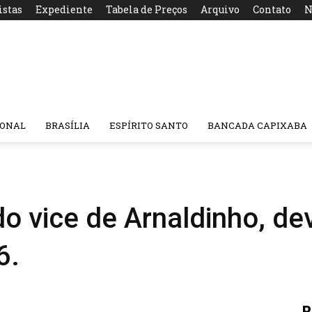
istas
Expediente
Tabela de Preços
Arquivo
Contato
N
IONAL
BRASÍLIA
ESPÍRITO SANTO
BANCADA CAPIXABA
 do vice de Arnaldinho, d
6.
R