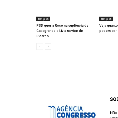
Eleições
Eleições
PSD queria Rose na suplência de
Veja quanto
Casagrande e Lívia na vice de
podem ser e
Ricardo
SO
Não 