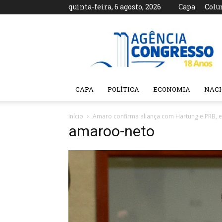
quinta-feira, 6 agosto, 2026
Capa
Colu
Agência
Congresso
CAPA
POLÍTICA
ECONOMIA
NAC
Início
Amaro confirma aliança com Hartung e PRB, e
amaroo-neto