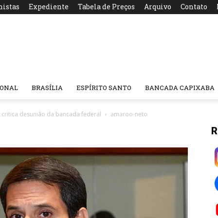
nistas
Expediente
Tabela de Preços
Arquivo
Contato
IONAL
BRASÍLIA
ESPÍRITO SANTO
BANCADA CAPIXABA
 critica desunião da bancada federal
amaroo-neto
R