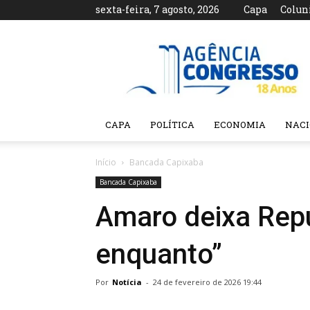
sexta-feira, 7 agosto, 2026
Capa
Colun
Agência
Congresso
CAPA
POLÍTICA
ECONOMIA
NAC
Início
Bancada Capixaba
Bancada Capixaba
Amaro deixa Repu
enquanto”
Por
Notícia
-
24 de fevereiro de 2026 19:44