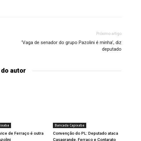
Próximo artigo
‘Vaga de senador do grupo Pazolini é minha’, diz
deputado
 do autor
ixaba
Bancada Capixaba
vice de Ferraço é outra
Convenção do PL: Deputado ataca
zolini
Casagrande, Ferraço e Contarato