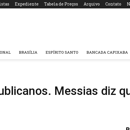
istas
Expediente
Tabela de Preços
Arquivo
Contato
N
IONAL
BRASÍLIA
ESPÍRITO SANTO
BANCADA CAPIXABA
blicanos. Messias diz que
R