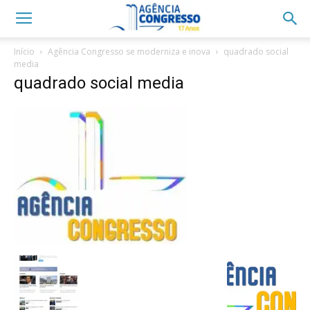
Início
Agência Congresso se moderniza e inova
quadrado social
media
quadrado social media