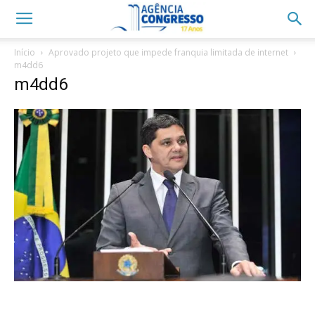
Início
Aprovado projeto que impede franquia limitada de internet
m4dd6
m4dd6