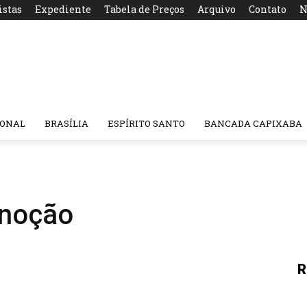
istas
Expediente
Tabela de Preços
Arquivo
Contato
N
IONAL
BRASÍLIA
ESPÍRITO SANTO
BANCADA CAPIXABA
 noção
R