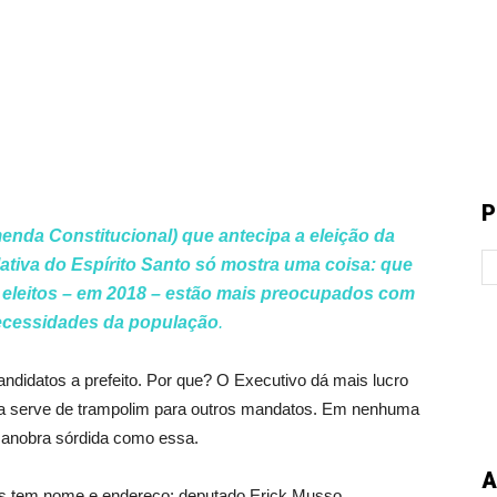
P
nda Constitucional) que antecipa a eleição da
ativa do Espírito Santo só mostra uma coisa: que
eleitos – em 2018 – estão mais preocupados com
necessidades da população
.
didatos a prefeito. Por que? O Executivo dá mais lucro
tura serve de trampolim para outros mandatos. Em nenhuma
manobra sórdida como essa.
A
vos tem nome e endereço: deputado Erick Musso