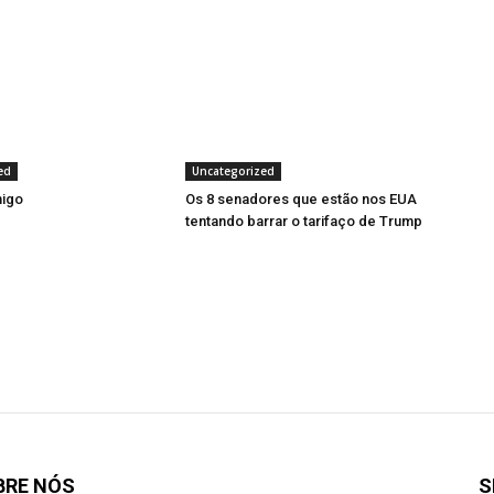
ed
Uncategorized
migo
Os 8 senadores que estão nos EUA
tentando barrar o tarifaço de Trump
BRE NÓS
S