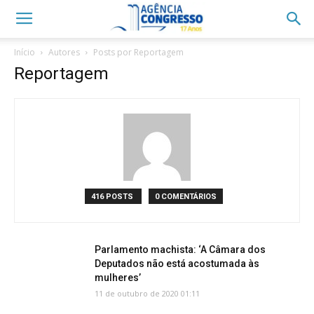
Início
Autores
Posts por Reportagem
Reportagem
416 POSTS
0 COMENTÁRIOS
Parlamento machista: ‘A Câmara dos
Deputados não está acostumada às
mulheres’
11 de outubro de 2020 01:11