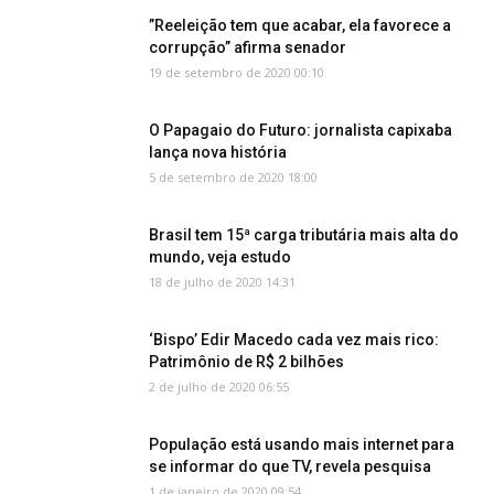
”Reeleição tem que acabar, ela favorece a
corrupção” afirma senador
19 de setembro de 2020 00:10
O Papagaio do Futuro: jornalista capixaba
lança nova história
5 de setembro de 2020 18:00
Brasil tem 15ª carga tributária mais alta do
mundo, veja estudo
18 de julho de 2020 14:31
‘Bispo’ Edir Macedo cada vez mais rico:
Patrimônio de R$ 2 bilhões
2 de julho de 2020 06:55
População está usando mais internet para
se informar do que TV, revela pesquisa
1 de janeiro de 2020 09:54