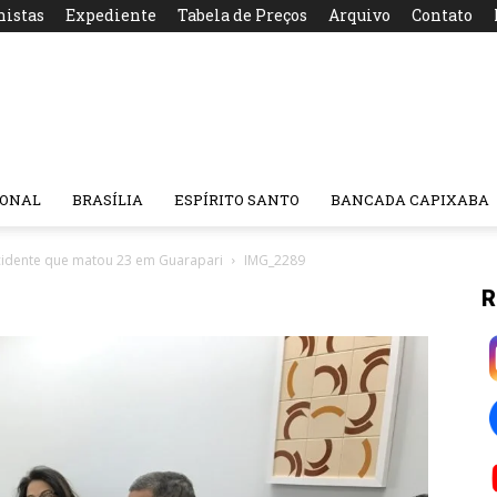
nistas
Expediente
Tabela de Preços
Arquivo
Contato
IONAL
BRASÍLIA
ESPÍRITO SANTO
BANCADA CAPIXABA
cidente que matou 23 em Guarapari
IMG_2289
R