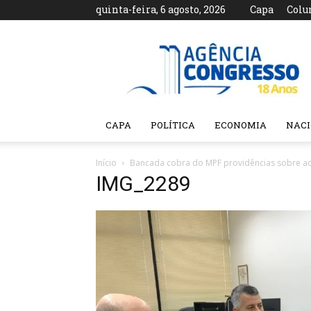
quinta-feira, 6 agosto, 2026
Capa
Colu
Agência
Congresso
CAPA
POLÍTICA
ECONOMIA
NAC
Início
Bancada cobra do MPF providências sobre a
IMG_2289