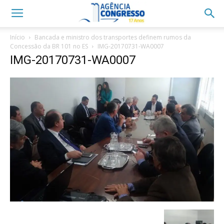
Início
Bancada e ministro dos transportes definem rumos da
Concessão da BR 101 no ES
IMG-20170731-WA0007
IMG-20170731-WA0007