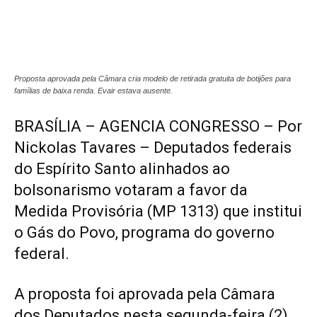
Proposta aprovada pela Câmara cria modelo de retirada gratuita de botijões para
famílias de baixa renda. Evair estava ausente.
BRASÍLIA – AGENCIA CONGRESSO – Por
Nickolas Tavares –
Deputados federais
do Espírito Santo alinhados ao
bolsonarismo votaram a favor da
Medida Provisória (MP 1313) que institui
o Gás do Povo, programa do governo
federal.
A proposta foi aprovada pela Câmara
dos Deputados nesta segunda-feira (2),