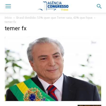
Início
Brasil dividido: 53% quer que Temer saia, 43% que fique
temer fx
temer fx