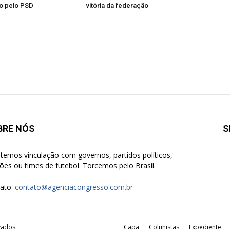
o pelo PSD
vitória da federação
BRE NÓS
S
temos vinculação com governos, partidos políticos,
giões ou times de futebol. Torcemos pelo Brasil.
ato:
contato@agenciacongresso.com.br
vados.
Capa
Colunistas
Expediente