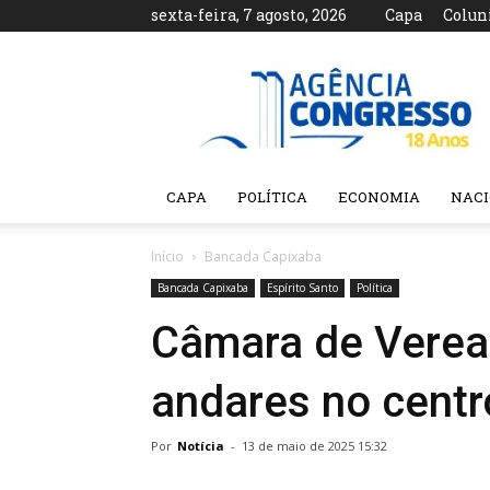
sexta-feira, 7 agosto, 2026
Capa
Colun
Agência
Congresso
CAPA
POLÍTICA
ECONOMIA
NAC
Início
Bancada Capixaba
Bancada Capixaba
Espírito Santo
Política
Câmara de Veread
andares no centro
Por
Notícia
-
13 de maio de 2025 15:32