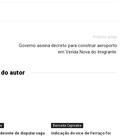
Próximo artigo
Governo assina decreto para construir aeroporto
em Venda Nova do Imigrante.
 do autor
to
Bancada Capixaba
 desiste de disputar vaga
Indicação do vice de Ferraço foi