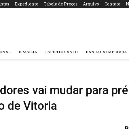
istas
Expediente
Tabela de Preços
Arquivo
Contato
N
IONAL
BRASÍLIA
ESPÍRITO SANTO
BANCADA CAPIXABA
ores vai mudar para pré
 de Vitoria
R