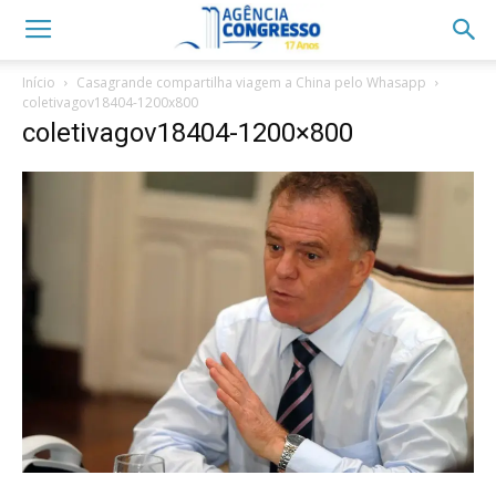
Início
Casagrande compartilha viagem a China pelo Whasapp
coletivagov18404-1200x800
coletivagov18404-1200×800