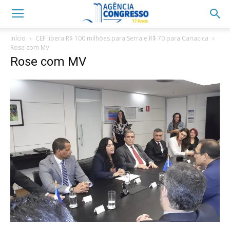
Início
CEF libera R$ 100 milhões para Serra e R$ 70 para Cariacica
Rose com MV
Rose com MV