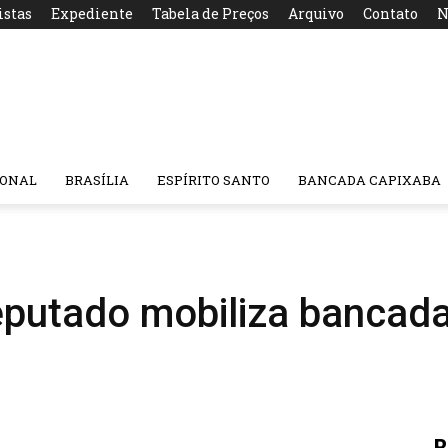
istas
Expediente
Tabela de Preços
Arquivo
Contato
N
IONAL
BRASÍLIA
ESPÍRITO SANTO
BANCADA CAPIXABA
eputado mobiliza bancad
R