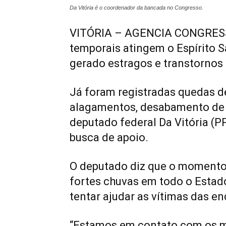
Da Vitória é o coordenador da bancada no Congresso.
VITÓRIA – AGENCIA CONGRESSO
temporais atingem o
Espírito 
gerado estragos e transtornos 
Já foram registradas quedas de
alagamentos, desabamento de c
deputado federal Da Vitória (P
busca de apoio.
O deputado diz que o momento
fortes chuvas em todo o Estado
tentar ajudar as vítimas das e
“Estamos em contato com os mu