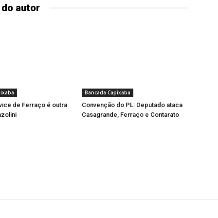
 do autor
ixaba
Bancada Capixaba
vice de Ferraço é outra
Convenção do PL: Deputado ataca
zolini
Casagrande, Ferraço e Contarato