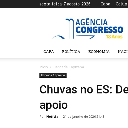
sexta-feira, 7 agosto, 2026
Capa
Colun
Agência
Congresso
CAPA
POLÍTICA
ECONOMIA
NAC
Início
Bancada Capixaba
Bancada Capixaba
Chuvas no ES: D
apoio
Por
Notícia
-
21 de janeiro de 2026 21:43