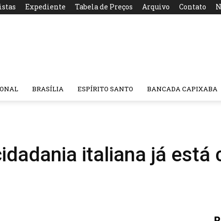
istas
Expediente
Tabela de Preços
Arquivo
Contato
N
IONAL
BRASÍLIA
ESPÍRITO SANTO
BANCADA CAPIXABA
cidadania italiana já est
R