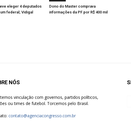
ve eleger 4 deputados
Dono do Master comprava
 um federal; Vidigal
informações da PF por R$ 400 mil
BRE NÓS
S
temos vinculação com governos, partidos políticos,
giões ou times de futebol. Torcemos pelo Brasil.
ato:
contato@agenciacongresso.com.br