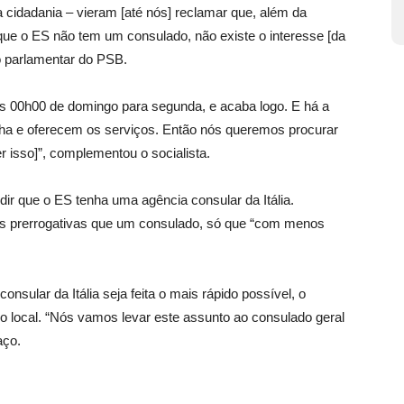
 cidadania – vieram [até nós] reclamar que, além da
e o ES não tem um consulado, não existe o interesse [da
o parlamentar do PSB.
 das 00h00 de domingo para segunda, e acaba logo. E há a
a e oferecem os serviços. Então nós queremos procurar
r isso]”, complementou o socialista.
dir que o ES tenha uma agência consular da Itália.
s prerrogativas que um consulado, só que “com menos
nsular da Itália seja feita o mais rápido possível, o
lo local. “Nós vamos levar este assunto ao consulado geral
aço.