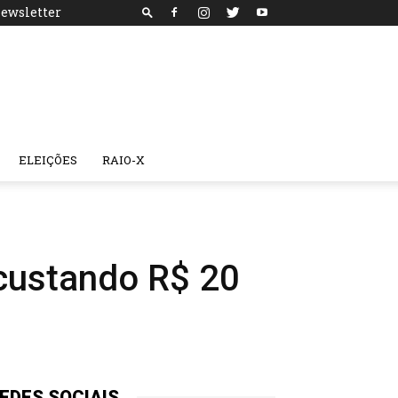
ewsletter
ELEIÇÕES
RAIO-X
á custando R$ 20
EDES SOCIAIS