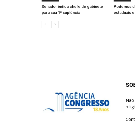
Senador indica chefe de gabinete
Podemos de
para sua 1ª suplência
estaduais e
SO
Não 
reli
Cont