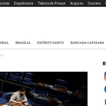
nistas
Expediente
Tabela de Preços
Arquivo
Contato
IONAL
BRASÍLIA
ESPÍRITO SANTO
BANCADA CAPIXABA
39f
R