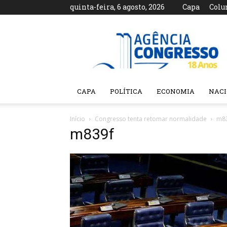
quinta-feira, 6 agosto, 2026
Capa
Colu
Agência
Congresso
CAPA
POLÍTICA
ECONOMIA
NAC
Início
Congresso tenta retomar normalidade
m8
m839f