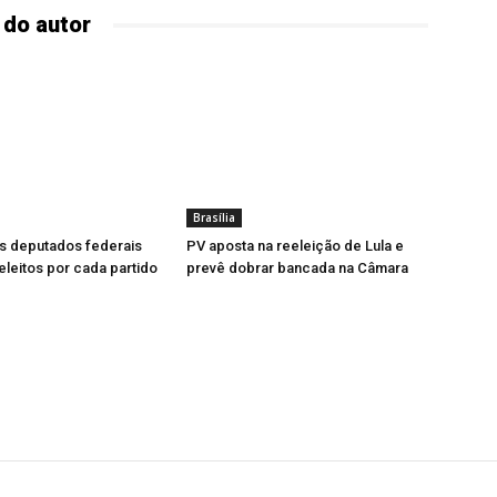
 do autor
Brasília
s deputados federais
PV aposta na reeleição de Lula e
leitos por cada partido
prevê dobrar bancada na Câmara