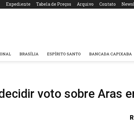
s
Expediente
Tabela de Preços
Arquivo
Contato
Newsl
IONAL
BRASÍLIA
ESPÍRITO SANTO
BANCADA CAPIXABA
 decidir voto sobre Aras 
R