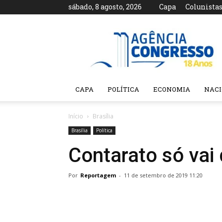
sábado, 8 agosto, 2026
Capa
Colunista
Agência
Congresso
CAPA
POLÍTICA
ECONOMIA
NAC
Início
Brasília
Brasília
Política
Contarato só vai
Por
Reportagem
-
11 de setembro de 2019 11:20