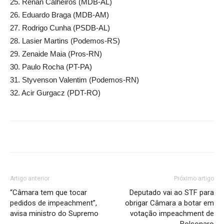
25. Renan Calheiros (MDB-AL)
26. Eduardo Braga (MDB-AM)
27. Rodrigo Cunha (PSDB-AL)
28. Lasier Martins (Podemos-RS)
29. Zenaide Maia (Pros-RN)
30. Paulo Rocha (PT-PA)
31. Styvenson Valentim (Podemos-RN)
32. Acir Gurgacz (PDT-RO)
Artigo anterior
Próximo artigo
“Câmara tem que tocar
Deputado vai ao STF para
pedidos de impeachment”,
obrigar Câmara a botar em
avisa ministro do Supremo
votação impeachment de
Bolsonaro