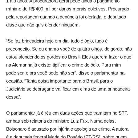
1 a 3 anos. A procuradora-geral pede ainda o pagamento
mínimo de R$ 400 mil por danos morais coletivos. Procurado
pela reportagem quando a denúncia foi ofertada, o deputado
disse que não quis ofender ninguém.
“Se faz brincadeira hoje em dia, tudo é ódio, tudo é
preconceito. Se eu chamo você de quatro olhos, de gordo, não
estou ofendendo os gordos do Brasil. Eles querem fazer o que
na Alemanha já existe: tipificar o crime de ódio. Para mim
pode ser, e pra você pode não ser”, disse o parlamentar na
ocasião. “Tanta coisa importante para o Brasil, para o
Judiciário se debruçar e vai ficar em cima de uma brincadeira
dessa”.
O parlamentar já é réu em duas ações que tramitam no STF,
ambas sob relatoria do ministro Luiz Fux. Numa delas,
Bolsonaro é acusado por injúria e apologia ao crime. A autora
é a deputada federal Maria do Rosário (PT/RS), sobre quem