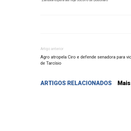
Zambelli espera até hoje socorro de Bolsonaro
Artigo anterior
Agro atropela Ciro e defende senadora para vi
de Tarcísio
ARTIGOS RELACIONADOS
Mais