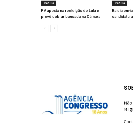
Brasília
Brasília
PV aposta na reeleição de Lula e
Baleia envi
prevê dobrar bancada na Câmara
candidatur
SO
Não 
reli
Cont