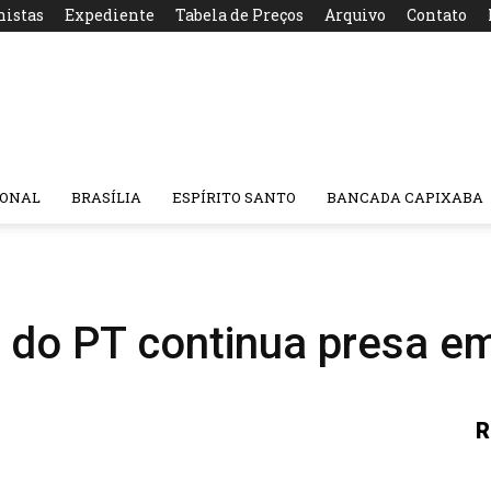
nistas
Expediente
Tabela de Preços
Arquivo
Contato
IONAL
BRASÍLIA
ESPÍRITO SANTO
BANCADA CAPIXABA
 do PT continua presa em
R