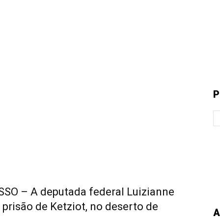
P
O – A deputada federal Luizianne
 prisão de Ketziot, no deserto de
A