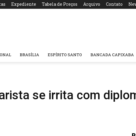
tas
Expediente
Tabela de Preços
Arquivo
Contato
New
IONAL
BRASÍLIA
ESPÍRITO SANTO
BANCADA CAPIXABA
rista se irrita com diplo
R