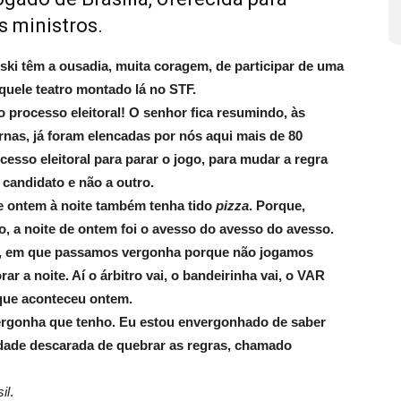
s ministros.
ki têm a ousadia, muita coragem, de participar de uma
quele teatro montado lá no STF.
o processo eleitoral! O senhor fica resumindo, às
rnas, já foram elencadas por nós aqui mais de 80
esso eleitoral para parar o jogo, para mudar a regra
 candidato e não a outro.
e ontem à noite também tenha tido
pizza
. Porque,
o, a noite de ontem foi o avesso do avesso do avesso.
ia, em que passamos vergonha porque não jogamos
r a noite. Aí o árbitro vai, o bandeirinha vai, o VAR
 que aconteceu ontem.
 vergonha que tenho. Eu estou envergonhado de saber
dade descarada de quebrar as regras, chamado
il
.