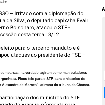
esário.
A
O – Irritado com a diplomação do
ula da Silva, o deputado capixaba Evair
erno Bolsonaro, atacou o STF -
sessão desta terça 13/12.
eleito para o terceiro mandato e é
upou ataques ao presidente do TSE –
s comparsas, na verdade, agiram como manipuladores
ergonhosa. Ficou feio para o STF, para o histórico do
o Alexandre de Moraes”, afirmou da tribuna da Câmara.
 participação dos ministros do STF
gado de Brasília, oferecida para