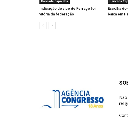
Bancada Capixaba
Bancada Cap
Indicação do vice de Ferraço foi
Escolha do 
vitória da federação
baixa em Pa
SO
Não 
reli
Cont