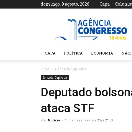
domingo, 9 agosto, 2026
Capa
Colunis
Agência
Congresso
CAPA
POLÍTICA
ECONOMIA
NAC
Início
Bancada Capixaba
Bancada Capixaba
Deputado bolsona
ataca STF
Por
Notícia
-
13 de dezembro de 2022 21:33