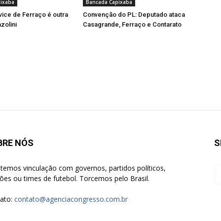
ixaba
Bancada Capixaba
vice de Ferraço é outra
Convenção do PL: Deputado ataca
zolini
Casagrande, Ferraço e Contarato
BRE NÓS
S
temos vinculação com governos, partidos políticos,
giões ou times de futebol. Torcemos pelo Brasil.
ato:
contato@agenciacongresso.com.br