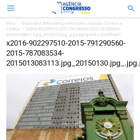
Início
Deputados defendem privatizações, inclusive Correios e
Codesa
x2016-902297510-2015-791290560-2015-787083534-
2015013083113.jpg_20150130.jpg_.jpg.pagespeed.ic.jIAv0FNabT
x2016-902297510-2015-791290560-
2015-787083534-
2015013083113.jpg_20150130.jpg_.jpg.