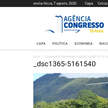
sexta-feira, 7 agosto, 2026
Capa
Colun
Agência
Congresso
CAPA
POLÍTICA
ECONOMIA
NAC
Início
Deputados lamentam tragédia na BR-101 e c
_dsc1365-5161540