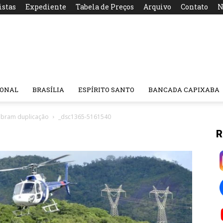
istas
Expediente
Tabela de Preços
Arquivo
Contato
N
IONAL
BRASÍLIA
ESPÍRITO SANTO
BANCADA CAPIXABA
obram duplicação
_dsc1365-5161540
R