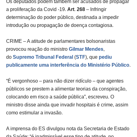
Os deputados podem também ser acusados de propagar
a proliferação da Covid -19.
Art
.
268
– Infringir
determinação do poder público, destinada a impedir
introdução ou propagação de doença contagiosa.
CRIME – A atitude de parlamentares bolsonaristas
provocou reação do ministro
Gilmar Mendes
,
do
Supremo Tribunal Federal
(
STF
), que
pediu
publicamente uma interferência do Ministério Público
.
“É vergonhoso – para não dizer ridículo – que agentes
públicos se prestem a alimentar teorias da conspiração,
colocando em risco a saúde pública”, escreveu. O
ministro disse ainda que invadir hospitais é crime, assim
como estimular a invasão.
A imprensa do ES divulgou nota da Secretaria de Estado
da Saúde: “é inadmissível esse tipo de atitude, no