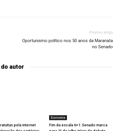
Próximo artigo
Oportunismo político nos 50 anos da Maranata
no Senado
 do autor
Economia
atuitas pela internet
Fim da escala 6×1: Senado marca
ploração dos cartórios
para 1º de julho início do debate