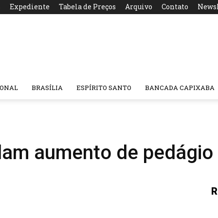
s
Expediente
Tabela de Preços
Arquivo
Contato
Newsl
IONAL
BRASÍLIA
ESPÍRITO SANTO
BANCADA CAPIXABA
dam aumento de pedágio
R