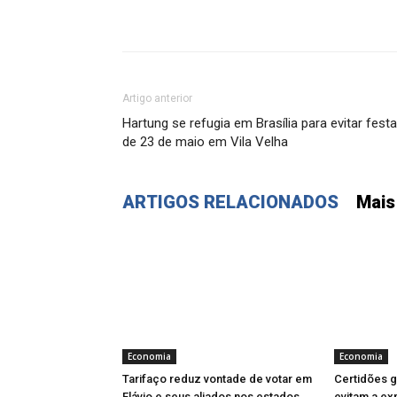
Artigo anterior
Hartung se refugia em Brasília para evitar festa
de 23 de maio em Vila Velha
ARTIGOS RELACIONADOS
Mais
Economia
Economia
Tarifaço reduz vontade de votar em
Certidões gr
Flávio e seus aliados nos estados
evitam a ex