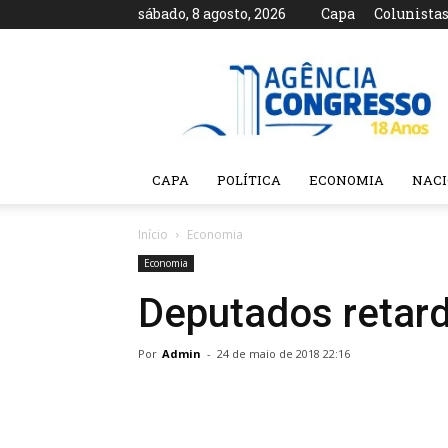
sábado, 8 agosto, 2026
Capa
Colunista
Agência
Congresso
CAPA
POLÍTICA
ECONOMIA
NAC
Início
Economia
Economia
Deputados retar
Por
Admin
-
24 de maio de 2018 22:16