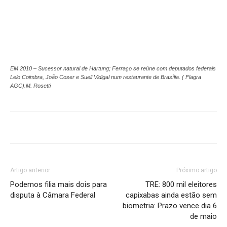
EM 2010 – Sucessor natural de Hartung; Ferraço se reúne com deputados federais
Lelo Coimbra, João Coser e Sueli Vidigal num restaurante de Brasília. ( Flagra
AGC).M. Rosetti
Artigo anterior
Próximo artigo
Podemos filia mais dois para
TRE: 800 mil eleitores
disputa à Câmara Federal
capixabas ainda estão sem
biometria: Prazo vence dia 6
de maio