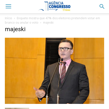
Início
Enquete mostra que 47% dos eleitores pretendem votar em
branco ou anular o voto
majeski
majeski