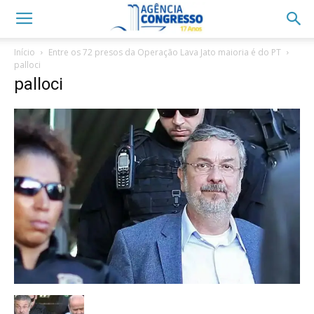
Início
Entre os 72 presos da Operação Lava Jato maioria é do PT
palloci
palloci