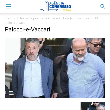
Início
Entre os 72 presos da Operação Lava Jato maioria é do PT
Palocci-e-Vaccari
Palocci-e-Vaccari