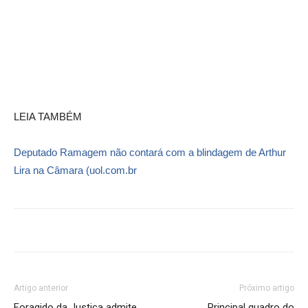
LEIA TAMBÉM
Deputado Ramagem não contará com a blindagem de Arthur
Lira na Câmara (uol.com.br
Artigo anterior
Próximo artigo
Foragido da Justiça admite
Principal quadro do