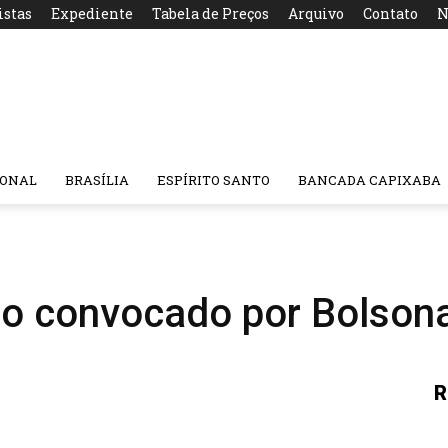
istas
Expediente
Tabela de Preços
Arquivo
Contato
N
IONAL
BRASÍLIA
ESPÍRITO SANTO
BANCADA CAPIXABA
to convocado por Bolsona
R