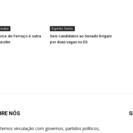
ixaba
Espírito Santo
vice de Ferraço é outra
Seis candidatos ao Senado brigam
zolini
por duas vagas no ES
BRE NÓS
S
temos vinculação com governos, partidos políticos,