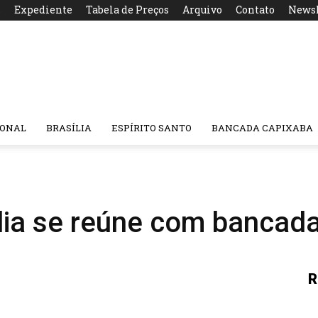
s
Expediente
Tabela de Preços
Arquivo
Contato
Newsl
IONAL
BRASÍLIA
ESPÍRITO SANTO
BANCADA CAPIXABA
lia se reúne com bancada
R