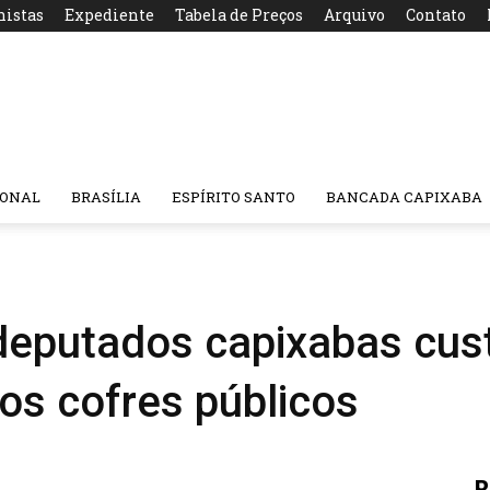
nistas
Expediente
Tabela de Preços
Arquivo
Contato
IONAL
BRASÍLIA
ESPÍRITO SANTO
BANCADA CAPIXABA
deputados capixabas cus
os cofres públicos
R