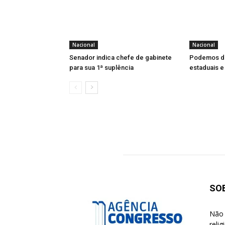
Nacional
Nacional
Senador indica chefe de gabinete
Podemos de
para sua 1ª suplência
estaduais e
SO
Não 
reli