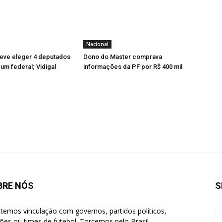
Nacional
ve eleger 4 deputados
Dono do Master comprava
 um federal; Vidigal
informações da PF por R$ 400 mil
BRE NÓS
S
temos vinculação com governos, partidos políticos,
giões ou times de futebol. Torcemos pelo Brasil.