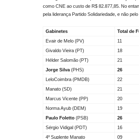
como CNE ao custo de R$ 82.877,85. No entant
pela liderança Partido Solidariedade, e não pelo
Gabinetes
Total de 
Evair de Melo (PV)
11
Givaldo Vieira (PT)
18
Hélder Salomão (PT)
21
Jorge Silva
(PHS)
26
LeloCoimbra (PMDB)
22
Manato (SD)
21
Marcus Vicente (PP)
20
Norma Ayub (DEM)
19
Paulo Foletto
(PSB)
26
Sérgio Vidigal (PDT)
16
4º Suplente Manato
09