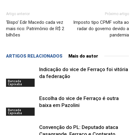
Artigo anterior
Próximo artigo
‘Bispo’ Edir Macedo cada vez
Imposto tipo CPMF volta ao
mais rico: Patrimônio de R$ 2
radar do governo devido a
bilhões
pandemia
ARTIGOS RELACIONADOS
Mais do autor
Indicação do vice de Ferraço foi vitória
da federação
Bancada
Capixaba
Escolha do vice de Ferraço é outra
baixa em Pazolini
Bancada
Capixaba
Convenção do PL: Deputado ataca
Casagrande, Ferraço e Contarato