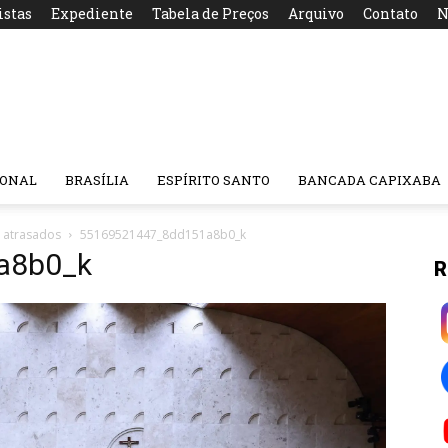
istas
Expediente
Tabela de Preços
Arquivo
Contato
N
IONAL
BRASÍLIA
ESPÍRITO SANTO
BANCADA CAPIXABA
s atrasados
55169521447_8dd151a8b0_k
a8b0_k
R