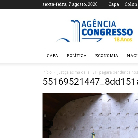
sexta-feira, 7 agosto, 2026
Capa
Colun
Agência
Congresso
CAPA
POLÍTICA
ECONOMIA
NAC
Início
Justiça acima da lei: STF pagará penduricalho
55169521447_8dd151