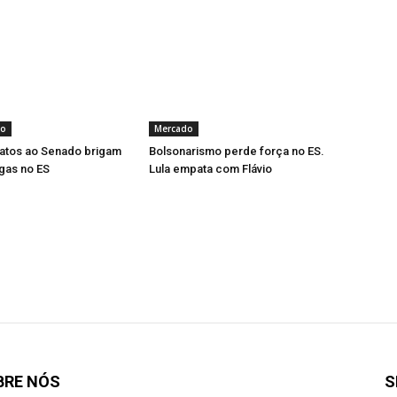
to
Mercado
datos ao Senado brigam
Bolsonarismo perde força no ES.
gas no ES
Lula empata com Flávio
BRE NÓS
S