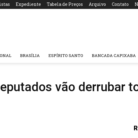
istas
Expediente
Tabela de Preços
Arquivo
Contato
N
IONAL
BRASÍLIA
ESPÍRITO SANTO
BANCADA CAPIXABA
eputados vão derrubar t
R