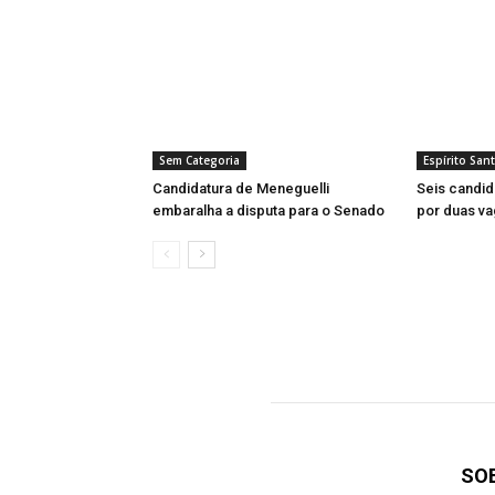
Sem Categoria
Espírito San
Candidatura de Meneguelli
Seis candi
embaralha a disputa para o Senado
por duas va
SO