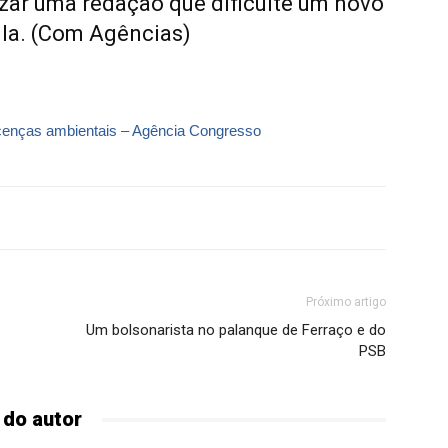
zar uma redação que dificulte um novo
ula. (Com Agências)
 licenças ambientais – Agência Congresso
Próximo artigo
Um bolsonarista no palanque de Ferraço e do
PSB
 do autor