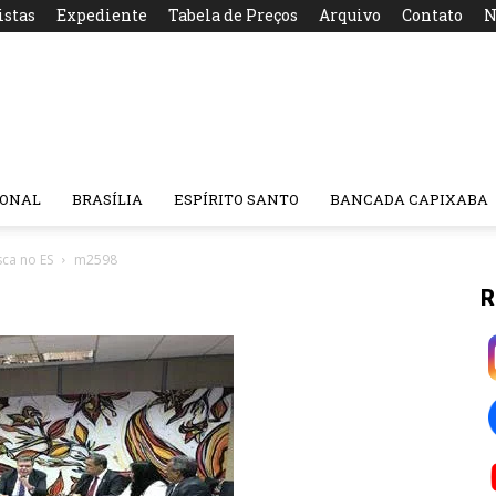
istas
Expediente
Tabela de Preços
Arquivo
Contato
N
IONAL
BRASÍLIA
ESPÍRITO SANTO
BANCADA CAPIXABA
sca no ES
m2598
R