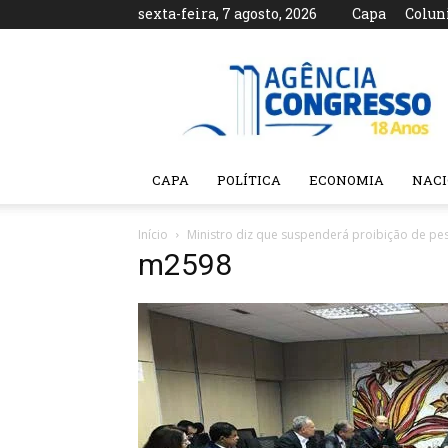
sexta-feira, 7 agosto, 2026
Capa
Colun
Agência
Congresso
CAPA
POLÍTICA
ECONOMIA
NAC
Início
Ministro diz que suspenderá proibição de pe
m2598