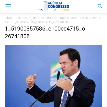
Início
Aliados de Jair Bolsonaro estão (quase) todos presos…menos
ele
1_51900357586_e100cc4715_o-26741808
1_51900357586_e100cc4715_o-
26741808