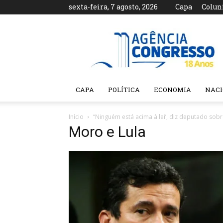
sexta-feira, 7 agosto, 2026
Capa
Colun
Agência
Congresso
CAPA
POLÍTICA
ECONOMIA
NAC
Início
“Ninguém está acima à lei’, diz deputado sob
Moro e Lula