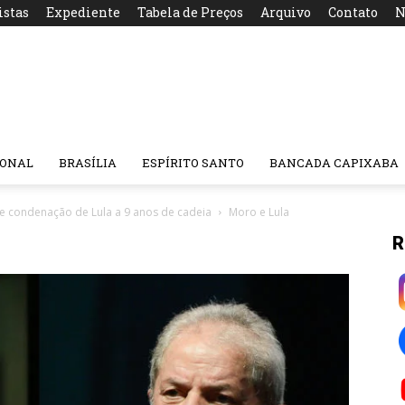
istas
Expediente
Tabela de Preços
Arquivo
Contato
N
IONAL
BRASÍLIA
ESPÍRITO SANTO
BANCADA CAPIXABA
re condenação de Lula a 9 anos de cadeia
Moro e Lula
R