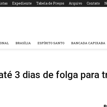
istas
Expediente
Tabela de Preços
Arquivo
Contato
N
IONAL
BRASÍLIA
ESPÍRITO SANTO
BANCADA CAPIXABA
até 3 dias de folga para 
R