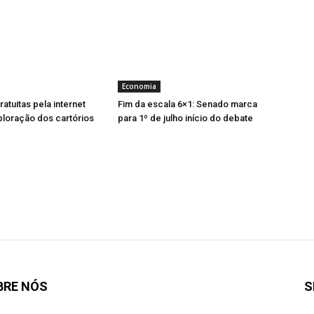
Economia
atuitas pela internet
Fim da escala 6×1: Senado marca
ploração dos cartórios
para 1º de julho início do debate
BRE NÓS
S