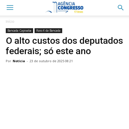
Início
Bancada Capixaba
Raio-X da Bancada
O alto custos dos deputados
federais; só este ano
Por
Notícia
-
23 de outubro de 2025 08:21