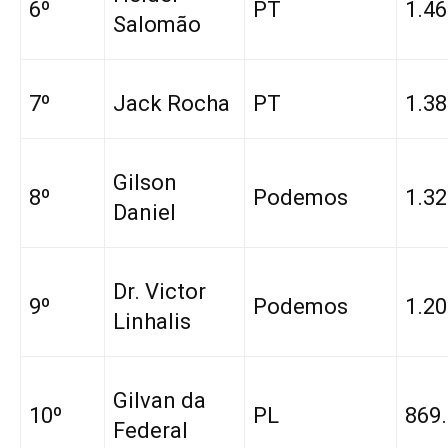
6º
PT
1.46
Salomão
7º
Jack Rocha
PT
1.38
Gilson
8º
Podemos
1.32
Daniel
Dr. Victor
9º
Podemos
1.20
Linhalis
Gilvan da
10º
PL
869.
Federal