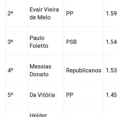
Evair Vieira
2º
PP
1.59
de Melo
Paulo
3º
PSB
1.54
Foletto
Messias
4º
Republicanos
1.53
Donato
5º
Da Vitória
PP
1.45
Helder